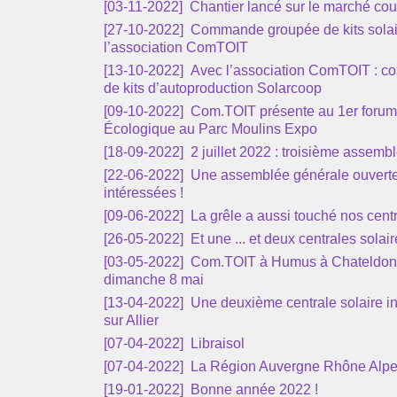
[03-11-2022]
Chantier lancé sur le marché couv
[27-10-2022]
Commande groupée de kits solai
l’association ComTOIT
[13-10-2022]
Avec l’association ComTOIT : 
de kits d’autoproduction Solarcoop
[09-10-2022]
Com.TOIT présente au 1er forum 
Écologique au Parc Moulins Expo
[18-09-2022]
2 juillet 2022 : troisième assemb
[22-06-2022]
Une assemblée générale ouvert
intéressées !
[09-06-2022]
La grêle a aussi touché nos centr
[26-05-2022]
Et une ... et deux centrales solair
[03-05-2022]
Com.TOIT à Humus à Chateldon l
dimanche 8 mai
[13-04-2022]
Une deuxième centrale solaire ins
sur Allier
[07-04-2022]
Libraisol
[07-04-2022]
La Région Auvergne Rhône Alp
[19-01-2022]
Bonne année 2022 !