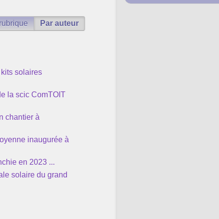
rubrique
Par auteur
its solaires
e la scic ComTOIT
n chantier à
itoyenne inaugurée à
nchie en 2023 ...
rale solaire du grand