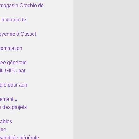
magasin Crocbio de
 biocoop de
toyenne à Cusset
nsommation
lée générale
 du GIEC par
gie pour agir
ement...
des projets
lables
gne
ssemblée générale