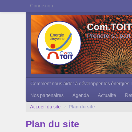
Connexion
Com.TOIT 
Prendre sa part
Comment nous aider à développer les énergies l
Nos partenaires
Agenda
Actualité
Réf
Accueil du site
>
Plan du site
Plan du site