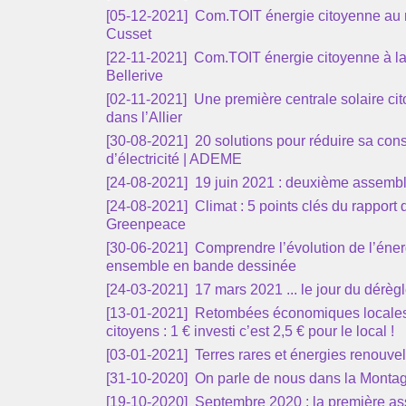
[05-12-2021]
Com.TOIT énergie citoyenne au 
Cusset
[22-11-2021]
Com.TOIT énergie citoyenne à la
Bellerive
[02-11-2021]
Une première centrale solaire ci
dans l’Allier
[30-08-2021]
20 solutions pour réduire sa co
d’électricité | ADEME
[24-08-2021]
19 juin 2021 : deuxième assemb
[24-08-2021]
Climat : 5 points clés du rapport
Greenpeace
[30-06-2021]
Comprendre l’évolution de l’éner
ensemble en bande dessinée
[24-03-2021]
17 mars 2021 ... le jour du dérègl
[13-01-2021]
Retombées économiques locales 
citoyens : 1 € investi c’est 2,5 € pour le local !
[03-01-2021]
Terres rares et énergies renouve
[31-10-2020]
On parle de nous dans la Monta
[19-10-2020]
Septembre 2020 : la première a