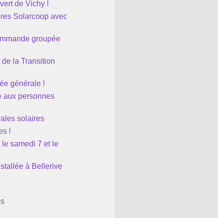
ert de Vichy !
res Solarcoop avec
commande groupée
de la Transition
lée générale !
e aux personnes
ales solaires
es !
e samedi 7 et le
tallée à Bellerive
es