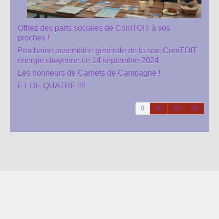
Offrez des parts sociales de ComTOIT à vos
proches !
Prochaine assemblée générale de la scic ComTOIT
énergie citoyenne ce 14 septembre 2024
Les honneurs de Carnets de Campagne !
ET DE QUATRE !!!!
0
10
20
30