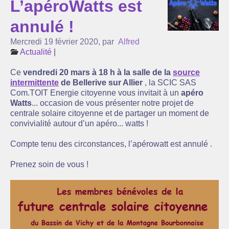
L’apéroWatts est
L’association Com’Toit
annulé !
Nos partenaires
Mercredi 19 février 2020
,
par
Alfred
Actualité
|
Agenda
Ce
vendredi 20 mars à 18 h à la salle de la
source
Actualité
intermittente
de Bellerive sur Allier
, la SCIC SAS
Com.TOIT Energie citoyenne vous invitait à un
apéro
Réflexions sur l’énergie ...
Watts
... occasion de vous présenter notre projet de
centrale solaire citoyenne et de partager un moment de
Suivi de la production de nos centrales solaires
convivialité autour d’un apéro... watts !
La lettre d’infos
Compte tenu des circonstances, l’apérowatt est annulé .
Prenez soin de vous !