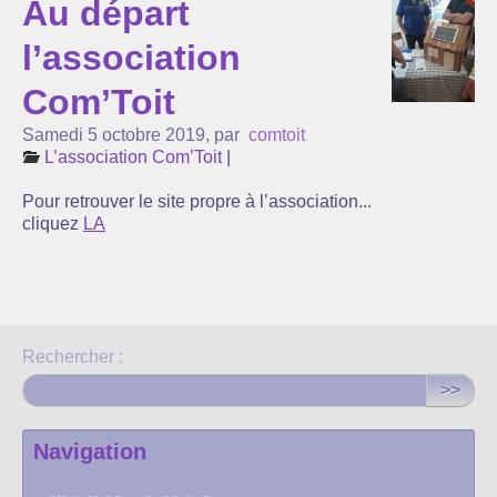
Au départ
L’association Com’Toit
l’association
Nos partenaires
Com’Toit
Agenda
Samedi 5 octobre 2019
,
par
comtoit
L’association Com’Toit
|
Actualité
Pour retrouver le site propre à l’association...
Réflexions sur l’énergie ...
cliquez
LA
Suivi de la production de nos centrales solaires
La lettre d’infos
Rechercher :
>>
Navigation