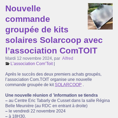
Nouvelle
L’association Com’Toit
commande
Nos partenaires
groupée de kits
Agenda
solaires Solarcoop avec
Actualité
l’association ComTOIT
Réflexions sur l’énergie ...
Mardi 12 novembre 2024
,
par
Alfred
Suivi de la production de nos centrales solaires
L’association Com’Toit
|
La lettre d’infos
Après le succès des deux premiers achats groupés,
l’association Com.TOIT organise une nouvelle
commande groupée de kit
SOLARCOOP
.
Une nouvelle réunion d ’information se tiendra
–
au Centre Eric Tabarly de Cusset dans la salle Régina
Belle Meunière (au RDC en entrant à droite)
–
le vendredi 22 novembre 2024
–
à 18H30.