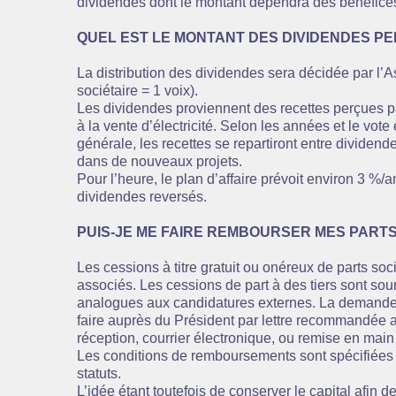
dividendes dont le montant dépendra des bénéfic
QUEL EST LE MONTANT DES DIVIDENDES PE
La distribution des dividendes sera décidée par l’
sociétaire = 1 voix).
Les dividendes proviennent des recettes perçues p
à la vente d’électricité. Selon les années et le vot
générale, les recettes se repartiront entre dividend
dans de nouveaux projets.
Pour l’heure, le plan d’affaire prévoit environ 3 %
dividendes reversés.
PUIS-JE ME FAIRE REMBOURSER MES PARTS
Les cessions à titre gratuit ou onéreux de parts soci
associés. Les cessions de part à des tiers sont so
analogues aux candidatures externes. La demand
faire auprès du Président par lettre recommandée
réception, courrier électronique, ou remise en mai
Les conditions de remboursements sont spécifiées d
statuts.
L’idée étant toutefois de conserver le capital afin d