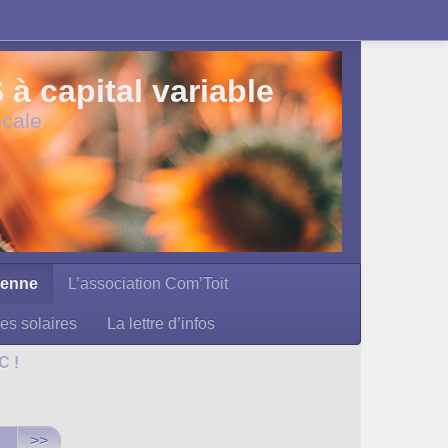
 capital variable
ocale
yenne
L’association Com’Toit
les solaires
La lettre d’infos
C !
>>