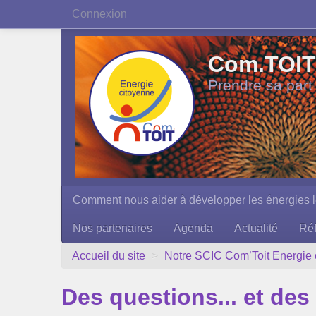
Connexion
Com.TOIT 
Prendre sa part
Comment nous aider à développer les énergies l
Nos partenaires
Agenda
Actualité
Réf
Accueil du site
>
Notre SCIC Com’Toit Energie 
Des questions... et des