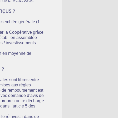
es de la SCIC SAS.
RÇUS ?
Assemblée générale (1
ar la Coopérative grâce
e établi en assemblée
es / investissements
/an en moyenne de
 ?
ales sont libres entre
umises aux règles
e de remboursement est
 avec demande d’avis de
n propre contre décharge.
ans l’article 5 des
e le réinvestir dans de