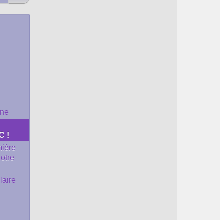
nne
C !
mière
otre
laire