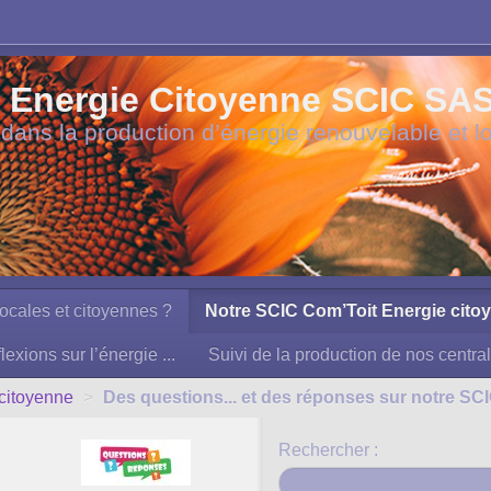
Energie Citoyenne SCIC SAS à
 dans la production d’énergie renouvelable et l
ocales et citoyennes ?
Notre SCIC Com’Toit Energie cito
lexions sur l’énergie ...
Suivi de la production de nos centra
citoyenne
>
Des questions... et des réponses sur notre SCI
Rechercher :