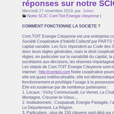
réponses sur notre SCI
Mercredi 27 novembre 2019
,
par
Julien
Notre SCIC Com’Toit Energie citoyenne
|
COMMENT FONCTIONNE LA SOCIETE ?
Com.TOIT Energie Citoyenne est une entreprise c
Société Coopérative d’Intérêt Collectif par PARTS 
capital variable. Les Scic répondent au Code des S
donc leurs règles générales, mais le droit coopérati
règles, en particulier sur la variabilité du capital, la
sociétaires aux décisions, les réserves impartageab
Les statuts de Com.TOIT Energie Citoyenne sont dis
internet :
http://comtoit.com
Notre coopérative poursu
elle est quasi indélocalisable, elle est démocratiq
fonctionnement et privilégie l’usage à la possessio
Elle est soutenue par de nombreux partenaires :
1. Locaux : Vichy Communauté, Le Vernet, La Cha
Montagne, Creuzier-le-Vieux,...
2. Institutionnels : Coopawatt, Energie Partagée, l
Le Département, La Région,
3. Particuliers : plus de 150 citoyens sont déjà sur n