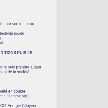
e par son tuteur ou
ectivité locale,
T.
al.
ITIONS PUIS-JE
taire peut prendre autant
ital de la société.
mplété en double
http://comtoit.org
)
TOIT Energie Citoyenne,