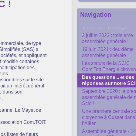
C !
Navigation
ARTICLES DE LA RUBRIQUE
2 juillet 2022 : troisième
assemblée générale !
ommerciale, de type
Simplifiée (SAS) à
19 juin 2021 : deuxième
ociétés, et appliquent
assemblée générale
f modifie certaines
Les statuts de la SCIC
 participation des
Com’Toit Energie citoye
les....
Des questions... et des
ponibles sur le site
réponses sur notre SCI
it un intérêt général,
Septembre 2020 : la pre
ue dans son
assemblée générale de n
n.
Scic !
banne, Le Mayet de
Une première centrale so
citoyenne à Cusset dans
’association Com.TOIT,
l’Allier
Assemblée générale - 14
os listes de futurs