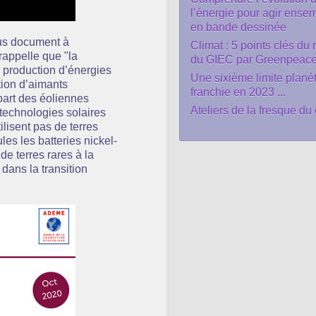
l’énergie pour agir ense
en bande dessinée
ous document à
Climat : 5 points clés du 
rappelle que "la
du GIEC par Greenpeac
 production d’énergies
Une sixième limite planét
tion d’aimants
franchie en 2023 ...
part des éoliennes
Ateliers de la fresque du 
s technologies solaires
lisent pas de terres
les les batteries nickel-
e terres rares à la
 dans la transition