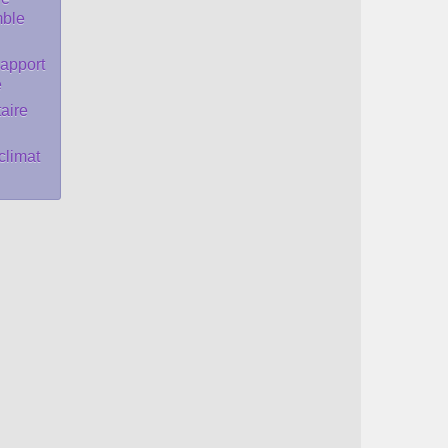
mble
rapport
e
aire
climat