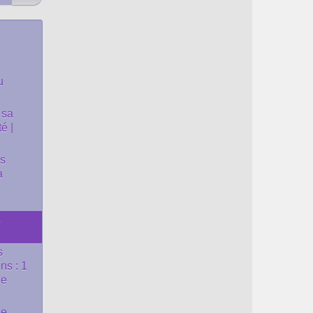
u
 sa
é |
es
a
s
s
ns : 1
le
de