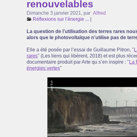
renouvelables
Dimanche 3 janvier 2021
,
par
Alfred
Réflexions sur l’énergie ...
|
La question de l’utilisation des terres rares no
alors que le photovoltaïque n’utilise pas de terr
Elle a été posée par l’essai de Guillaume Pitron, "
L
rares
" (Les liens qui libèrent, 2018) et est plus ré
documentaire produit par Arte qu s’en inspire : "
La 
énergies vertes
"