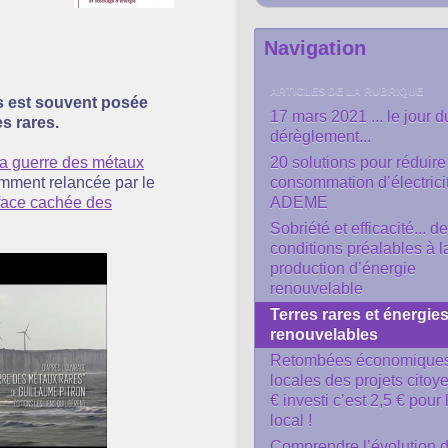
Navigation
ARTICLES DE LA RUBRIQUE
us est souvent posée
17 mars 2021 ... le jour d
es rares.
dérèglement...
a guerre des métaux
20 solutions pour réduire
cemment relancée par le
consommation d’électricit
face cachée des
ADEME
Sobriété et efficacité... d
conditions préalables à l
production d’énergie
renouvelable
Terres rares et énergie
renouvelables
Retombées économique
locales des projets citoye
€ investi c’est 2,5 € pour 
local !
Comprendre l’évolution 