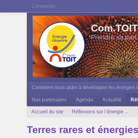
Connexion
Com.TOIT 
Prendre sa part
Comment nous aider à développer les énergies l
Nos partenaires
Agenda
Actualité
Réf
Accueil du site
>
Réflexions sur l’énergie ...
>
Terres rares et énergie