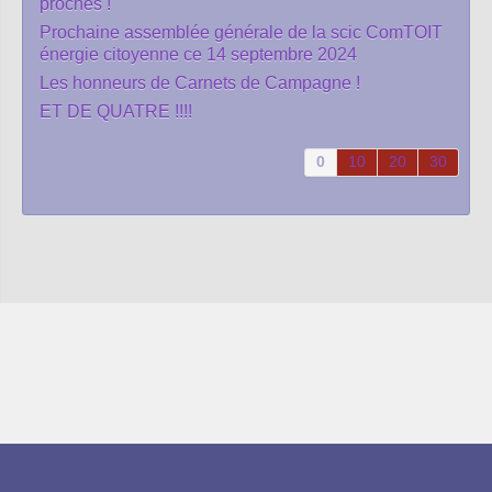
proches !
Prochaine assemblée générale de la scic ComTOIT
énergie citoyenne ce 14 septembre 2024
Les honneurs de Carnets de Campagne !
ET DE QUATRE !!!!
0
10
20
30