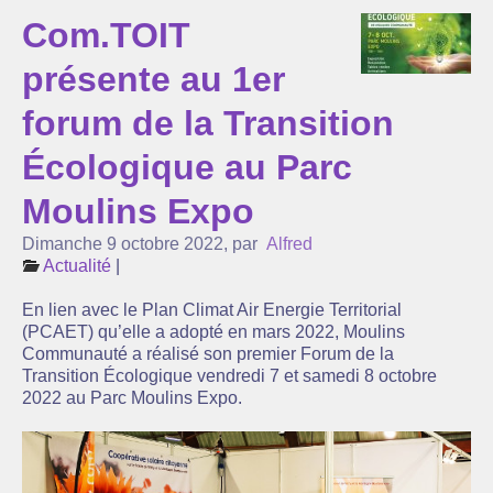
Com.TOIT
L’association Com’Toit
présente au 1er
Nos partenaires
forum de la Transition
Agenda
Écologique au Parc
Actualité
Moulins Expo
Réflexions sur l’énergie ...
Dimanche 9 octobre 2022
,
par
Alfred
Suivi de la production de nos centrales solaires
Actualité
|
La lettre d’infos
En lien avec le Plan Climat Air Energie Territorial
(PCAET) qu’elle a adopté en mars 2022, Moulins
Communauté a réalisé son premier Forum de la
Transition Écologique vendredi 7 et samedi 8 octobre
2022 au Parc Moulins Expo.