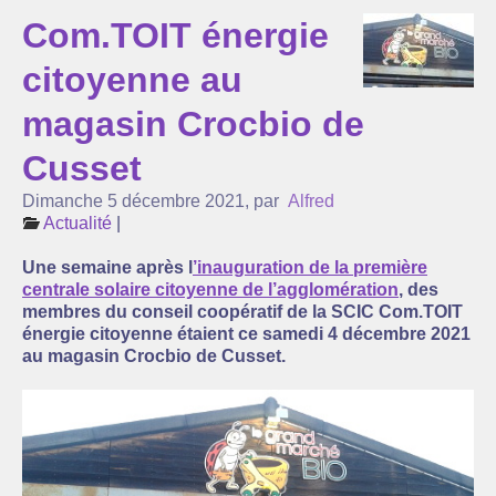
Com.TOIT énergie
L’association Com’Toit
citoyenne au
Nos partenaires
magasin Crocbio de
Agenda
Cusset
Actualité
Dimanche 5 décembre 2021
,
par
Alfred
Réflexions sur l’énergie ...
Actualité
|
Suivi de la production de nos centrales solaires
Une semaine après l
’inauguration de la première
centrale solaire citoyenne de l’agglomération
, des
La lettre d’infos
membres du conseil coopératif de la SCIC Com.TOIT
énergie citoyenne étaient ce samedi 4 décembre 2021
au magasin Crocbio de Cusset.