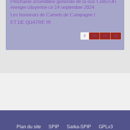
Prochaine assemblée générale de la scic ComTOIT
énergie citoyenne ce 14 septembre 2024
Les honneurs de Carnets de Campagne !
ET DE QUATRE !!!!
0
10
20
30
Plan du site
SPIP
Sarka-SPIP
GPLv3